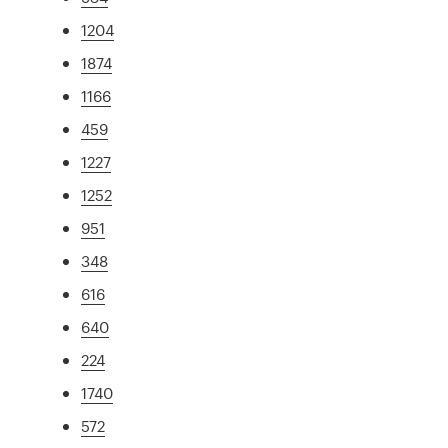
1204
1874
1166
459
1227
1252
951
348
616
640
224
1740
572